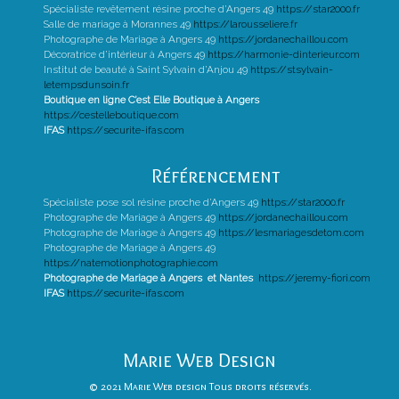
Spécialiste revêtement résine proche d’Angers 49
https://star2000.fr
Salle de mariage à Morannes 49
https://larousseliere.fr
Photographe de Mariage à Angers 49
https://jordanechaillou.com
Décoratrice d’intérieur à Angers 49
https://harmonie-dinterieur.com
Institut de beauté à Saint Sylvain d’Anjou 49
https://stsylvain-
letempsdunsoin.fr
Boutique en ligne C’est Elle Boutique à Angers
https://cestelleboutique.com
IFAS
https://securite-ifas.com
Référencement
Spécialiste pose sol résine proche d’Angers 49
https://star2000.fr
Photographe de Mariage à Angers 49
https://jordanechaillou.com
Photographe de Mariage à Angers 49
https://lesmariagesdetom.com
Photographe de Mariage à Angers 49
https://natemotionphotographie.com
Photographe de Mariage à Angers et Nantes
https://jeremy-fiori.com
IFAS
https://securite-ifas.com
Marie Web Design
© 2021 Marie Web design Tous droits réservés.