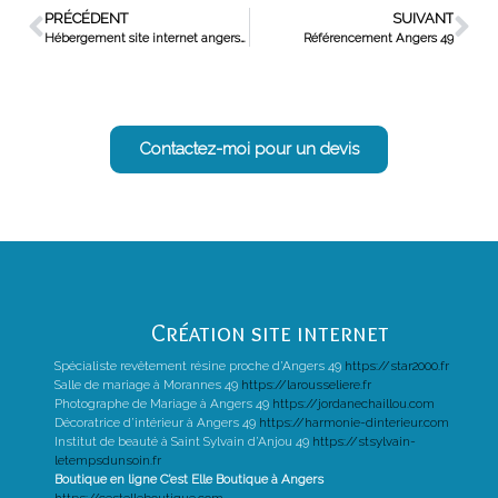
PRÉCÉDENT
SUIVANT
Hébergement site internet angers Harmonie d’intérieur
Référencement Angers 49
Contactez-moi pour un devis
Création site internet
Spécialiste revêtement résine proche d’Angers 49
https://star2000.fr
Salle de mariage à Morannes 49
https://larousseliere.fr
Photographe de Mariage à Angers 49
https://jordanechaillou.com
Décoratrice d’intérieur à Angers 49
https://harmonie-dinterieur.com
Institut de beauté à Saint Sylvain d’Anjou 49
https://stsylvain-
letempsdunsoin.fr
Boutique en ligne C’est Elle Boutique à Angers