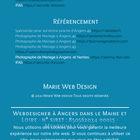
https://cestelleboutique.com
IFAS
https://securite-ifas.com
Référencement
Spécialiste pose sol résine proche d’Angers 49
https://star2000.fr
Photographe de Mariage à Angers 49
https://jordanechaillou.com
Photographe de Mariage à Angers 49
https://lesmariagesdetom.com
Photographe de Mariage à Angers 49
https://natemotionphotographie.com
Photographe de Mariage à Angers et Nantes
https://jeremy-fiori.com
IFAS
https://securite-ifas.com
Marie Web Design
© 2021 Marie Web design Tous droits réservés.
Webdesigner à Angers dans le Maine et
Loire - n° siret : 850562034 00015 -
Mentions légales
Nous utilisons des cookies pour vous garantir la meilleure
expérience sur notre site web. Si vous continuez à utiliser ce
site, nous supposerons que vous en êtes satisfait.