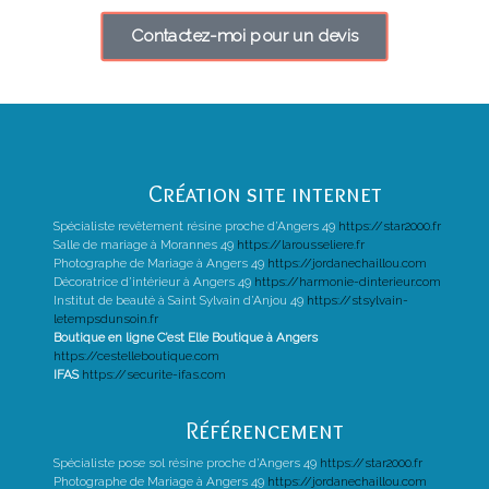
Contactez-moi pour un devis
Création site internet
Spécialiste revêtement résine proche d’Angers 49
https://star2000.fr
Salle de mariage à Morannes 49
https://larousseliere.fr
Photographe de Mariage à Angers 49
https://jordanechaillou.com
Décoratrice d’intérieur à Angers 49
https://harmonie-dinterieur.com
Institut de beauté à Saint Sylvain d’Anjou 49
https://stsylvain-
letempsdunsoin.fr
Boutique en ligne C’est Elle Boutique à Angers
https://cestelleboutique.com
IFAS
https://securite-ifas.com
Référencement
Spécialiste pose sol résine proche d’Angers 49
https://star2000.fr
Photographe de Mariage à Angers 49
https://jordanechaillou.com