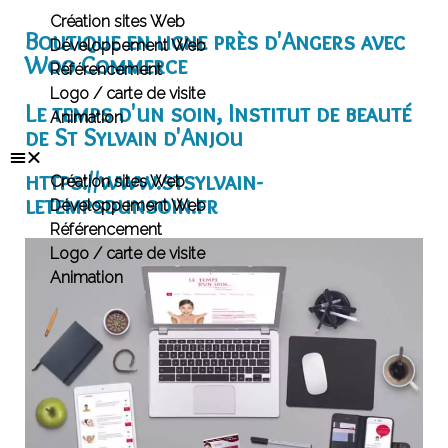
Création sites Web
Boutique en ligne près d'Angers avec
Développement Web
Woo Commerce
Référencement
Logo / carte de visite
Le temps d'un soin, Institut de beauté
Animation
de St Sylvain d'Anjou
https://www.stsylvain-
Création sites Web
letempsdunsoin.fr
Développement Web
Référencement
Logo / carte de visite
Animation